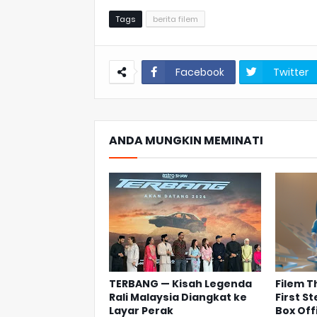
Tags
berita filem
Facebook
Twitter
ANDA MUNGKIN MEMINATI
TERBANG — Kisah Legenda
Filem T
Rali Malaysia Diangkat ke
First S
Layar Perak
Box Off