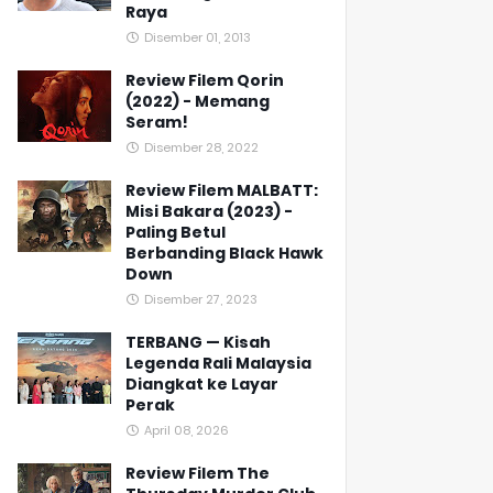
Raya
Disember 01, 2013
Review Filem Qorin
(2022) - Memang
Seram!
Disember 28, 2022
Review Filem MALBATT:
Misi Bakara (2023) -
Paling Betul
Berbanding Black Hawk
Down
Disember 27, 2023
TERBANG — Kisah
Legenda Rali Malaysia
Diangkat ke Layar
Perak
April 08, 2026
Review Filem The