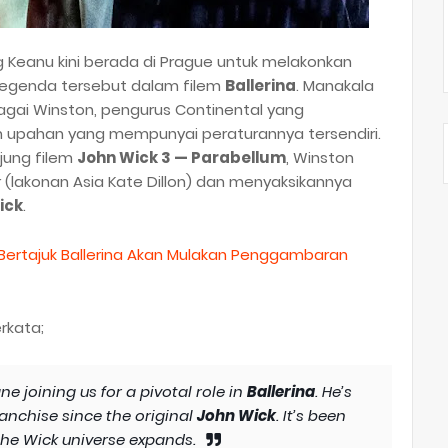
g Keanu kini berada di Prague untuk melakonkan
egenda tersebut dalam filem
Ballerina
. Manakala
gai Winston, pengurus Continental yang
 upahan yang mempunyai peraturannya tersendiri.
ujung filem
John Wick 3 — Parabellum
, Winston
r
(lakonan Asia Kate Dillon) dan menyaksikannya
ick
.
, Bertajuk Ballerina Akan Mulakan Penggambaran
rkata;
e joining us for a pivotal role in
Ballerina
. He’s
ranchise since the original
John Wick
. It’s been
the Wick universe expands.