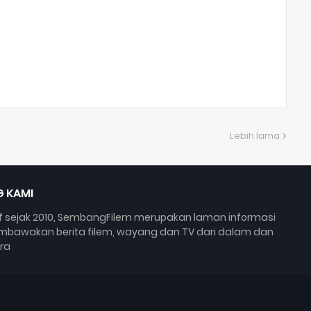
Lebih lama
 KAMI
if sejak 2010, SembangFilem merupakan laman informasi
bawakan berita filem, wayang dan TV dari dalam dan
ra