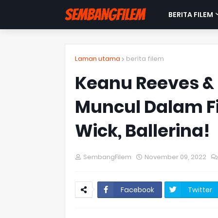
BERITA FILEM
Laman utama
berita filem
Keanu Reeves &
Muncul Dalam Fi
Wick, Ballerina!
SembangFilem
November 09, 2022
Facebook
Twitter