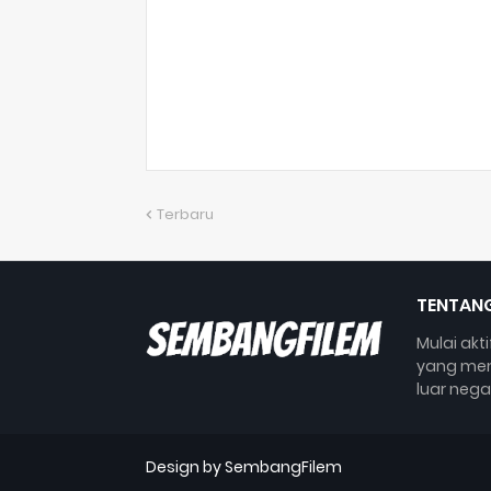
Terbaru
TENTANG
Mulai akt
yang mem
luar nega
Design by SembangFilem