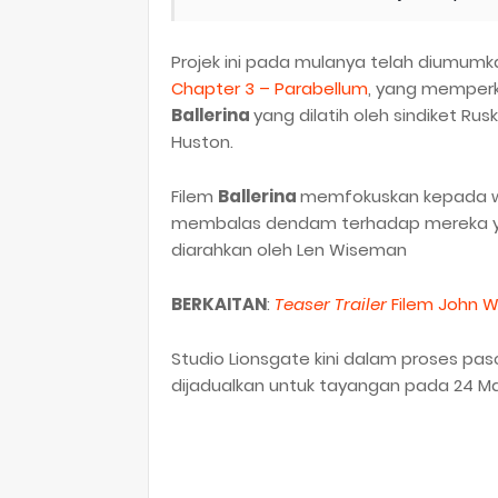
Projek ini pada mulanya telah diumumk
Chapter 3 – Parabellum
, yang memper
Ballerina
yang dilatih oleh sindiket Ru
Huston.
Filem
Ballerina
memfokuskan kepada w
membalas dendam terhadap mereka ya
diarahkan oleh Len Wiseman
BERKAITAN
:
Teaser Trailer
Filem John Wi
Studio Lionsgate kini dalam proses pas
dijadualkan untuk tayangan pada 24 M