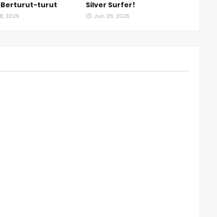
 Berturut-turut
Silver Surfer!
8, 2025
Jun 26, 2025