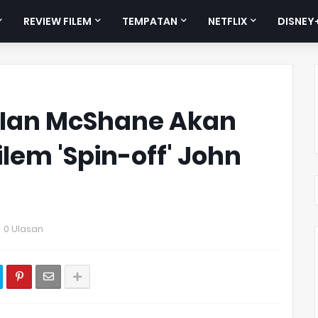
REVIEW FILEM
TEMPATAN
NETFLIX
DISNEY
 Ian McShane Akan
lem 'Spin-off' John
0 Ulasan