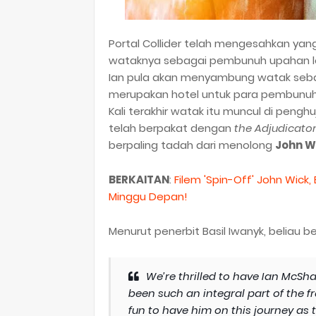
Portal Collider telah mengesahkan yan
wataknya sebagai pembunuh upahan l
Ian pula akan menyambung watak seba
merupakan hotel untuk para pembunuh
Kali terakhir watak itu muncul di pengh
telah berpakat dengan
the Adjudicato
berpaling tadah dari menolong
John W
BERKAITAN
:
Filem 'Spin-Off' John Wick
Minggu Depan!
Menurut penerbit Basil Iwanyk, beliau be
We’re thrilled to have Ian McShan
been such an integral part of the f
fun to have him on this journey as 