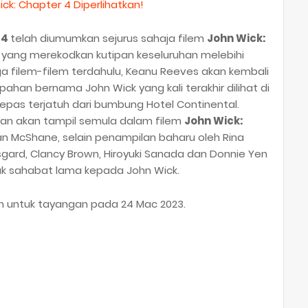
ck: Chapter 4 Diperlihatkan!
 4
telah diumumkan sejurus sahaja filem
John Wick:
 yang merekodkan kutipan keseluruhan melebihi
uga filem-filem terdahulu, Keanu Reeves akan kembali
han bernama John Wick yang kali terakhir dilihat di
epas terjatuh dari bumbung Hotel Continental.
hkan akan tampil semula dalam filem
John Wick:
an McShane, selain penampilan baharu oleh Rina
sgard, Clancy Brown, Hiroyuki Sanada dan Donnie Yen
k sahabat lama kepada John Wick.
n untuk tayangan pada 24 Mac 2023.