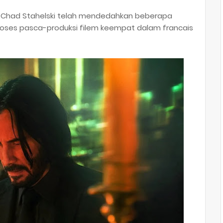
, Chad Stahelski telah mendedahkan beberapa
ses pasca-produksi filem keempat dalam francais