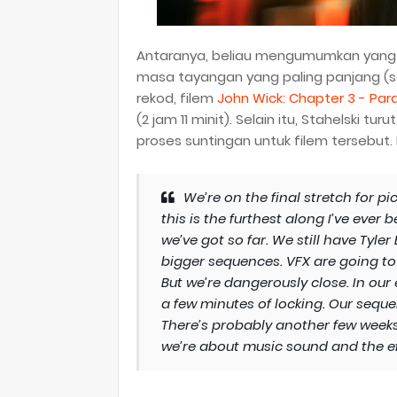
Antaranya, beliau mengumumkan yang
masa tayangan yang paling panjang (set
rekod, filem
John Wick: Chapter 3 - Par
(2 jam 11 minit). Selain itu, Stahelski
proses suntingan untuk filem tersebut. 
We’re on the final stretch for p
this is the furthest along I’ve ever
we’ve got so far. We still have Tyl
bigger sequences. VFX are going to 
But we’re dangerously close. In our e
a few minutes of locking. Our seque
There’s probably another few weeks 
we’re about music sound and the ef