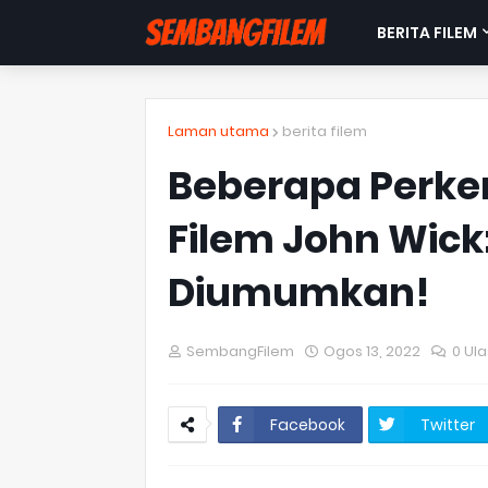
BERITA FILEM
Laman utama
berita filem
Beberapa Perk
Filem John Wick
Diumumkan!
SembangFilem
Ogos 13, 2022
0 Ul
Facebook
Twitter