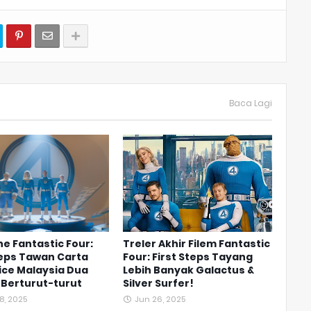
Baca Lagi
he Fantastic Four:
Treler Akhir Filem Fantastic
teps Tawan Carta
Four: First Steps Tayang
ice Malaysia Dua
Lebih Banyak Galactus &
 Berturut-turut
Silver Surfer!
8, 2025
Jun 26, 2025