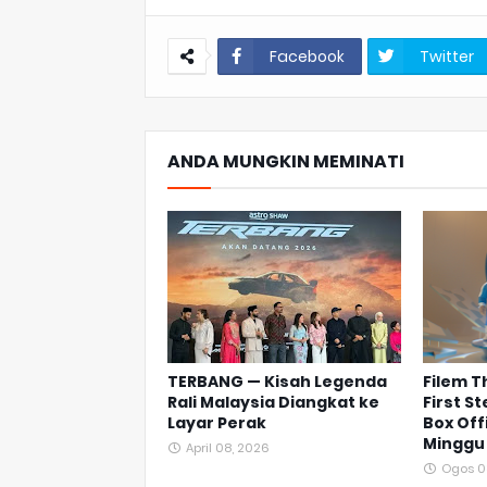
Facebook
Twitter
ANDA MUNGKIN MEMINATI
TERBANG — Kisah Legenda
Filem T
Rali Malaysia Diangkat ke
First S
Layar Perak
Box Off
Minggu
April 08, 2026
Ogos 0