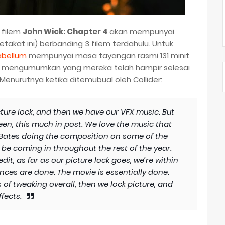
 filem
John Wick: Chapter 4
akan mempunyai
akat ini) berbanding 3 filem terdahulu. Untuk
abellum
mempunyai masa tayangan rasmi 131 minit
 turut mengumumkan yang mereka telah hampir selesai
Menurutnya ketika ditemubual oleh Collider:
icture lock, and then we have our VFX music. But
 been, this much in post. We love the music that
er Bates doing the composition on some of the
be coming in throughout the rest of the year.
dit, as far as our picture lock goes, we’re within
nces are done. The movie is essentially done.
of tweaking overall, then we lock picture, and
fects.