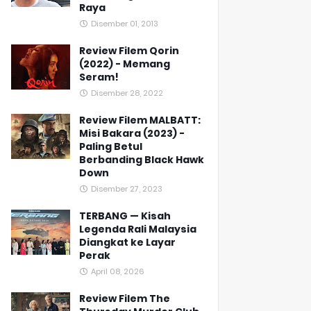
Raya
Disember 01, 2013
Review Filem Qorin
(2022) - Memang
Seram!
Disember 28, 2022
Review Filem MALBATT:
Misi Bakara (2023) -
Paling Betul
Berbanding Black Hawk
Down
Disember 27, 2023
TERBANG — Kisah
Legenda Rali Malaysia
Diangkat ke Layar
Perak
April 08, 2026
Review Filem The