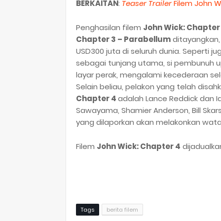
BERKAITAN
:
Teaser Trailer
Filem John Wi
Penghasilan filem
John Wick: Chapter
Chapter 3 – Parabellum
ditayangkan,
USD300 juta di seluruh dunia. Seperti j
sebagai tunjang utama, si pembunuh upa
layar perak, mengalami kecederaan sel
Selain beliau, pelakon yang telah disa
Chapter 4
adalah Lance Reddick dan I
Sawayama, Shamier Anderson, Bill Skar
yang dilaporkan akan melakonkan wata
Filem
John Wick: Chapter 4
dijadualka
Tags
berita filem