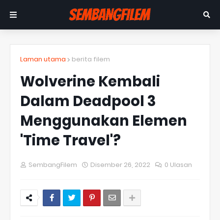
Laman utama
berita filem
Wolverine Kembali
Dalam Deadpool 3
Menggunakan Elemen
'Time Travel'?
SembangFilem
Disember 26, 2022
0 Ulasan