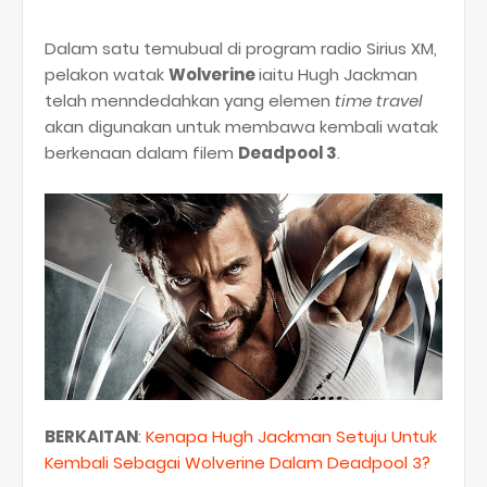
Dalam satu temubual di program radio Sirius XM,
pelakon watak
Wolverine
iaitu Hugh Jackman
telah menndedahkan yang elemen
time travel
akan digunakan untuk membawa kembali watak
berkenaan dalam filem
Deadpool 3
.
BERKAITAN
:
Kenapa Hugh Jackman Setuju Untuk
Kembali Sebagai Wolverine Dalam Deadpool 3?