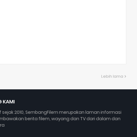
Lebih lama
 KAMI
if sejak 2010, SembangFilem merupakan laman informasi
bawakan berita filem, wayang dan TV dari dalam dan
ra