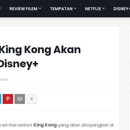
REVIEW FILEM
TEMPATAN
NETFLIX
DISNEY
n' King Kong Akan
Disney+
asan
siri
live-action
King Kong
yang akan ditayangkan di