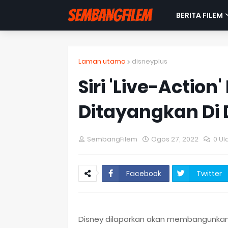
BERITA FILEM
Laman utama
disneyplus
Siri 'Live-Actio
Ditayangkan Di 
SembangFilem
Ogos 27, 2022
0 Ul
Facebook
Twitter
Disney dilaporkan akan membangunkan 