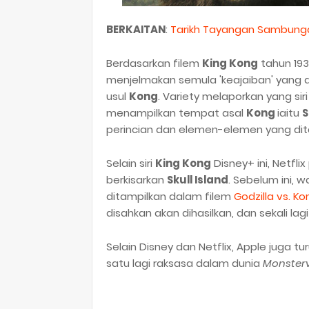
BERKAITAN
:
Tarikh Tayangan Sambunga
Berdasarkan filem
King Kong
tahun 193
menjelmakan semula 'keajaiban' yang 
usul
Kong
. Variety melaporkan yang sir
menampilkan tempat asal
Kong
iaitu
S
perincian dan elemen-elemen yang dit
Selain siri
King Kong
Disney+ ini, Netfl
berkisarkan
Skull Island
. Sebelum ini, wa
ditampilkan dalam filem
Godzilla vs. Ko
disahkan akan dihasilkan, dan sekali l
Selain Disney dan Netflix, Apple juga 
satu lagi raksasa dalam dunia
Monster