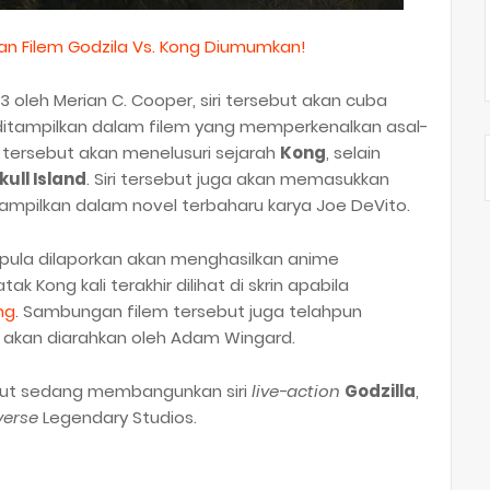
n Filem Godzila Vs. Kong Diumumkan!
3 oleh Merian C. Cooper, siri tersebut akan cuba
ditampilkan dalam filem yang memperkenalkan asal-
i tersebut akan menelusuri sejarah
Kong
, selain
kull Island
. Siri tersebut juga akan memasukkan
ampilkan dalam novel terbaharu karya Joe DeVito.
ix pula dilaporkan akan menghasilkan anime
tak Kong kali terakhir dilihat di skrin apabila
ng
. Sambungan filem tersebut juga telahpun
agi akan diarahkan oleh Adam Wingard.
turut sedang membangunkan siri
live-action
Godzilla
,
verse
Legendary Studios.