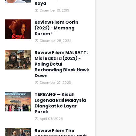
Raya
Disember 01, 2013
Review Filem Qorin
(2022) - Memang
Seram!
Disember 28, 2022
Review Filem MALBATT:
Misi Bakara (2023) -
Paling Betul
Berbanding Black Hawk
Down
Disember 27, 2023
TERBANG — Kisah
Legenda Rali Malaysia
Diangkat ke Layar
Perak
April 08, 2026
Review Filem The