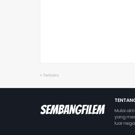
Terbaru
TENTANG
Mulai akt
yang mem
luar nega