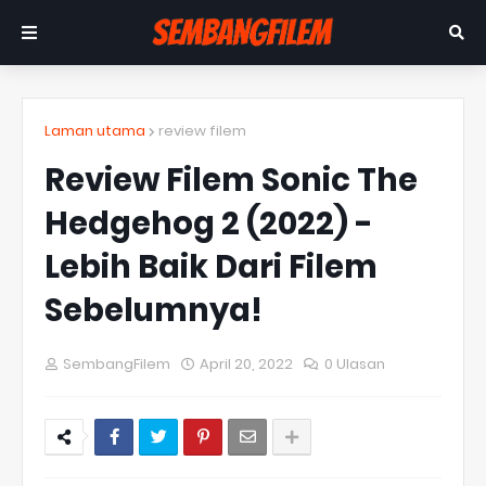
Laman utama
review filem
Review Filem Sonic The
Hedgehog 2 (2022) -
Lebih Baik Dari Filem
Sebelumnya!
SembangFilem
April 20, 2022
0 Ulasan