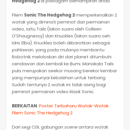
Hedgehog 2
di pawagam berhampiran anda.
Filem
Sonic The Hedgehog 2
memperkenalkan 2
watak yang diminati peminat dari permainan
video, iaitu Tails (lakon suara oleh Colleen
O’Shaugnessy) dan Knuckles (lakon suara oeh
Idris Elba). Knuckles boleh diibaratkan sebagai
pahlawan, yang pada mulanya membantu
Robotnik meloloskan diri dari planet ditumbuhi
cendawan dan kembali ke Bumi. Manakala Tails
pula merupakan seekor musang berekor kembar
yang mempunyai kebolehan untuk terbang.
Sudah tentunya 2 watak ini tidak asing bagi
peminat permainan video klasik Sonic.
BERKAITAN
:
Poster Terbaharu Watak-Watak
Filem Sonic The Hedgehog 2
Dari segi CGI, gabungan
scene
antara watak