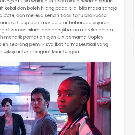
eningkat usia walaupun telah hidup selama ribuan
h kekal dan boleh hilang pada bila-bila masa sahaja
d date
, dan mereka sendiri tidak tahu bila kuasa
, mereka hidup dan 'mengalami' beberapa sejarah
ng di zaman silam, dan penglibatan mereka dalam
lah menarik perhatian ejen CIA bernama Copley
oleh seorang pemilik syarikat farmaseutikal yang
 ujikaji untuk mengaut keuntungan.