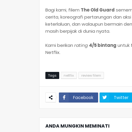
Bagi kami, filem
The Old Guard
sememan
cerita, koreografi pertarungan dan aks
keterlaluan, dan walaupun bermain de
masih berpijak di dunia nyata.
Kami berikan
rating
4/5 bintang
untuk 
Netflix.
Tags
netflix
review filem
Facebook
Twitter
ANDA MUNGKIN MEMINATI