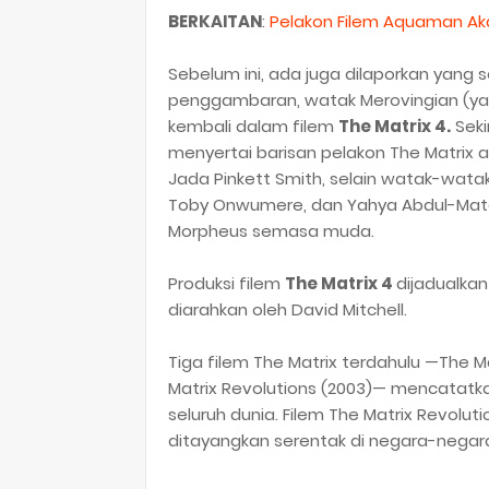
BERKAITAN
:
Pelakon Filem Aquaman Aka
Sebelum ini, ada juga dilaporkan yang 
penggambaran, watak Merovingian (yang
kembali dalam filem
The Matrix 4.
Seki
menyertai barisan pelakon The Matrix 
Jada Pinkett Smith, selain watak-watak 
Toby Onwumere, dan Yahya Abdul-Mate
Morpheus semasa muda.
Produksi filem
The Matrix 4
dijadualkan
diarahkan oleh David Mitchell.
Tiga filem The Matrix terdahulu —The Ma
Matrix Revolutions (2003)— mencatatkan
seluruh dunia. Filem The Matrix Revolu
ditayangkan serentak di negara-negara