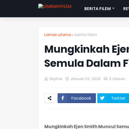
BERITA FILEM
RE
Laman utama
berita filem
Mungkinkah Eje
Semula Dalam Fi
Sky0ne
Januari 22, 2020
0 Ulasan
Facebook
Twitter
Mungkinkah Ejen Smith Muncul Semul