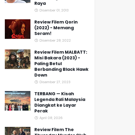
Raya
Disember 01, 2013
Review Filem Qorin
(2022) - Memang
Seram!
Disember 28, 2022
Review Filem MALBATT:
Misi Bakara (2023) -
Paling Betul
Berbanding Black Hawk
Down
Disember 27, 2023
TERBANG — Kisah
Legenda Rali Malaysia
Diangkat ke Layar
Perak
April 08, 2026
Review Filem The