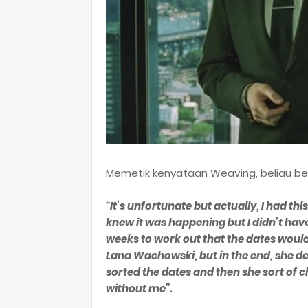
Memetik kenyataan Weaving, beliau ber
“It’s unfortunate but actually, I had th
knew it was happening but I didn’t have
weeks to work out that the dates would 
Lana Wachowski, but in the end, she de
sorted the dates and then she sort of
without me".