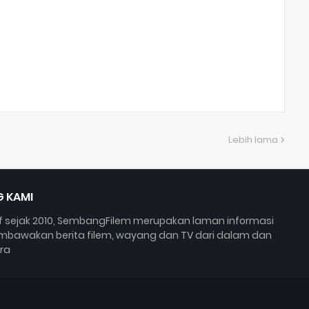
Lebih lama
 KAMI
if sejak 2010, SembangFilem merupakan laman informasi
bawakan berita filem, wayang dan TV dari dalam dan
ra