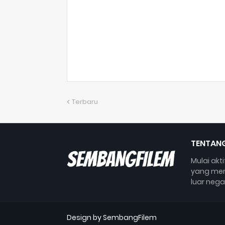
Terbaru
TENTANG
Mulai akt
yang mem
luar nega
Design by SembangFilem