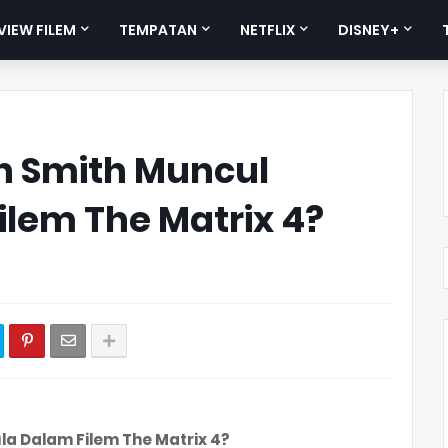
VIEW FILEM
TEMPATAN
NETFLIX
DISNEY+
n Smith Muncul
lem The Matrix 4?
a Dalam Filem The Matrix 4?