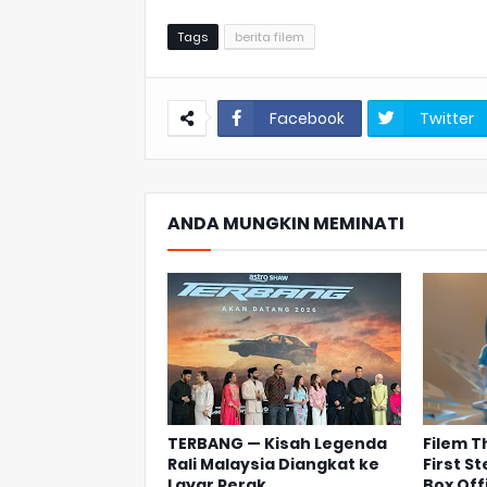
Tags
berita filem
Facebook
Twitter
ANDA MUNGKIN MEMINATI
TERBANG — Kisah Legenda
Filem T
Rali Malaysia Diangkat ke
First S
Layar Perak
Box Off