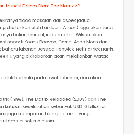
n Muncul Dalam Filem The Matrix 4?
sekiranya tiada masalah dari aspek jadual
 dilakonkan oleh Lambert Wilson) juga akan turut
ranya beliau muncul, ini bermakna Wilson akan
asal seperti Keanu Reeves, Carrie-Anne Moss dan
baharu lakonan Jessica Henwick, Neil Patrick Harris,
en II, yang dikhabarkan akan melakonkan watak
 untuk bermula pada awal tahun ini, dan akan
trix (1999), The Matrix Reloaded (2003) dan The
 kutipan keseluruhan sebanyak USD1.6 billion di
tions juga merupakan filem pertama yang
 utama di seluruh dunia.