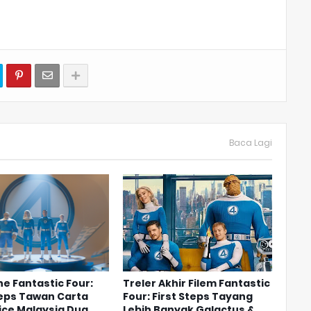
Baca Lagi
he Fantastic Four:
Treler Akhir Filem Fantastic
teps Tawan Carta
Four: First Steps Tayang
ice Malaysia Dua
Lebih Banyak Galactus &