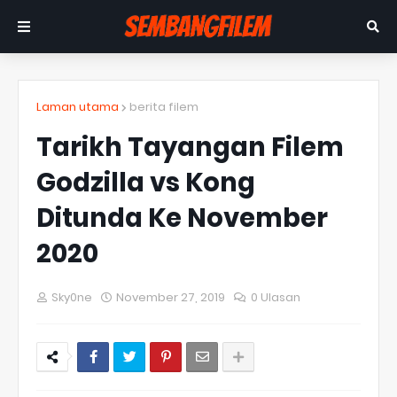
Laman utama
berita filem
Tarikh Tayangan Filem
Godzilla vs Kong
Ditunda Ke November
2020
Sky0ne
November 27, 2019
0 Ulasan