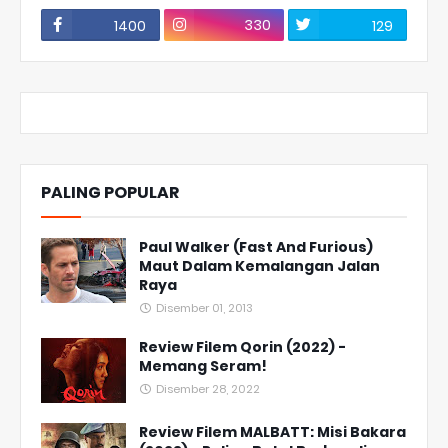
330
1400
129
PALING POPULAR
Paul Walker (Fast And Furious)
Maut Dalam Kemalangan Jalan
Raya
Disember 01, 2013
Review Filem Qorin (2022) -
Memang Seram!
Disember 28, 2022
Review Filem MALBATT: Misi Bakara