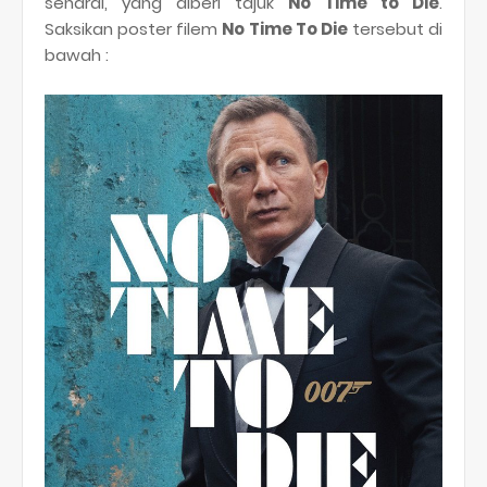
senarai, yang diberi tajuk
No Time to Die
.
Saksikan poster filem
No Time To Die
tersebut di
bawah :