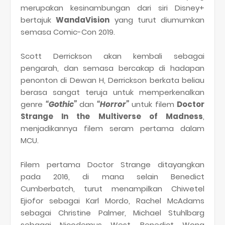
merupakan kesinambungan dari siri Disney+
bertajuk
WandaVision
yang turut diumumkan
semasa Comic-Con 2019.
Scott Derrickson akan kembali sebagai
pengarah, dan semasa bercakap di hadapan
penonton di Dewan H, Derrickson berkata beliau
berasa sangat teruja untuk memperkenalkan
genre
“Gothic”
dan
“Horror”
untuk filem
Doctor
Strange In the Multiverse of Madness
,
menjadikannya filem seram pertama dalam
MCU.
Filem pertama Doctor Strange ditayangkan
pada 2016, di mana selain Benedict
Cumberbatch, turut menampilkan Chiwetel
Ejiofor sebagai Karl Mordo, Rachel McAdams
sebagai Christine Palmer, Michael Stuhlbarg
sebagai Nicodemus West, Benedict Wong