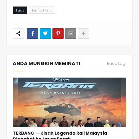
Tags
berita filem
ANDA MUNGKIN MEMINATI
Baca Lagi
TERBANG — Kisah Legenda Rali Malaysia
Diangkat ke Layar Perak