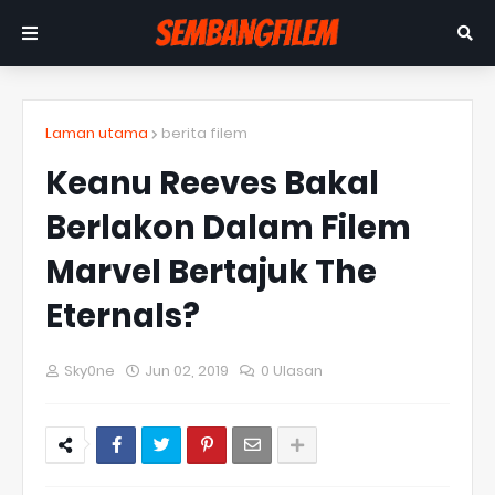
Laman utama
berita filem
Keanu Reeves Bakal
Berlakon Dalam Filem
Marvel Bertajuk The
Eternals?
Sky0ne
Jun 02, 2019
0 Ulasan