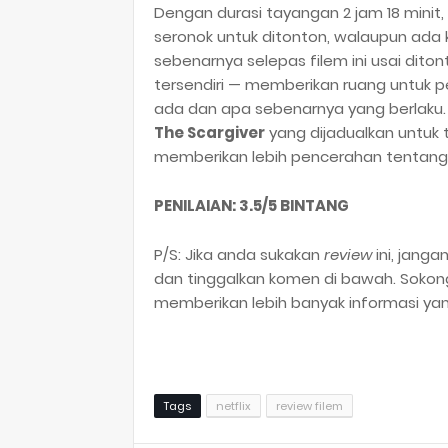
Dengan durasi tayangan 2 jam 18 minit,
seronok untuk ditonton, walaupun ada 
sebenarnya selepas filem ini usai dito
tersendiri — memberikan ruang untuk 
ada dan apa sebenarnya yang berlaku. 
The Scargiver
yang dijadualkan untuk
memberikan lebih pencerahan tentang 
PENILAIAN: 3.5/5 BINTANG
P/S: Jika anda sukakan
review
ini, janga
dan tinggalkan komen di bawah. Soko
memberikan lebih banyak informasi ya
Tags
netflix
review filem