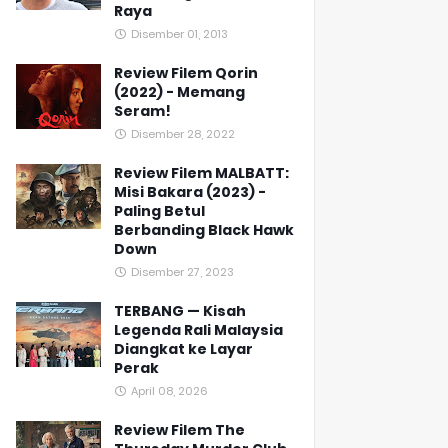
Raya
Disember 01, 2013
Review Filem Qorin
(2022) - Memang
Seram!
Disember 28, 2022
Review Filem MALBATT:
Misi Bakara (2023) -
Paling Betul
Berbanding Black Hawk
Down
Disember 27, 2023
TERBANG — Kisah
Legenda Rali Malaysia
Diangkat ke Layar
Perak
April 08, 2026
Review Filem The