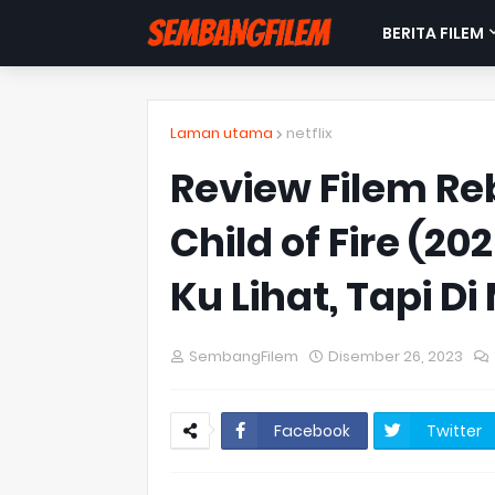
BERITA FILEM
Laman utama
netflix
Review Filem Reb
Child of Fire (2
Ku Lihat, Tapi D
SembangFilem
Disember 26, 2023
Facebook
Twitter