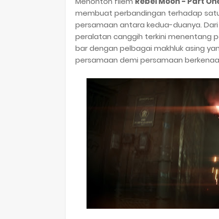
Menonton filem
Rebel Moon - Part One:
membuat perbandingan terhadap satu la
persamaan antara kedua-duanya. Dari 
peralatan canggih terkini menentang
bar dengan pelbagai makhluk asing yan
persamaan demi persamaan berkenaan