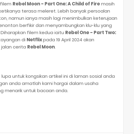
 filem
Rebel Moon - Part One: A Child of Fire
masih
ketikanya terasa meleret. Lebih banyak persoalan
nton, namun ianya masih lagi menimbulkan keterujaan
penonton berfikir dan menyambungkan klu-klu yang
Diharapkan filem kedua iaitu
Rebel One - Part Two:
 tayangan di
Netflix
pada 19 April 2024 akan
jalan cerita
Rebel Moon
.
n lupa untuk kongsikan artikel ini di laman sosial anda
ngan anda amatlah kami hargai dalam usaha
ng menarik untuk bacaan anda.