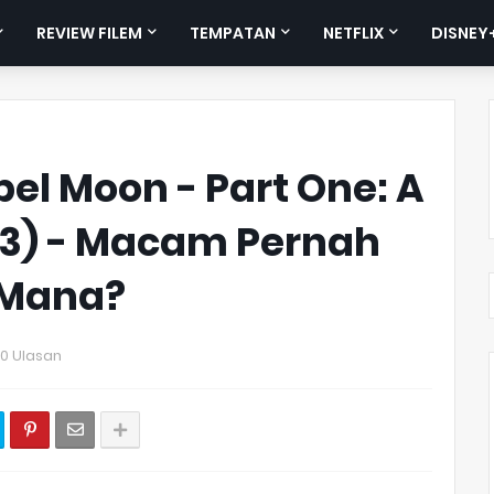
REVIEW FILEM
TEMPATAN
NETFLIX
DISNEY
el Moon - Part One: A
023) - Macam Pernah
i Mana?
0 Ulasan