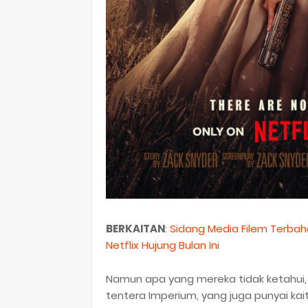
BERKAITAN
:
Sidang Media Filem Terbah
Netflix Hujung Bulan Ini
Namun apa yang mereka tidak ketahui
tentera Imperium, yang juga punyai ka