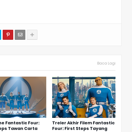
Baca Lagi
he Fantastic Four:
Treler Akhir Filem Fantastic
teps Tawan Carta
Four: First Steps Tayang