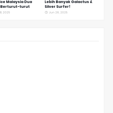
ice Malaysia Dua
Lebih Banyak Galactus &
 Berturut-turut
Silver Surfer!
8, 2025
Jun 26, 2025