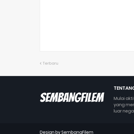
Terbaru
TENTANG
Mulai akt
yang mem
luar nega
Design by SembangFilem