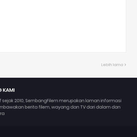
Lebih lama
 KAMI
if sejak 2010, SembangFilem merupakan laman informasi
bawakan berita filem, wayang dan TV dari dalam dan
ra