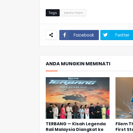
Tags
berita filem
Facebook
Twitter
ANDA MUNGKIN MEMINATI
TERBANG — Kisah Legenda
Filem T
Rali Malaysia Diangkat ke
First S