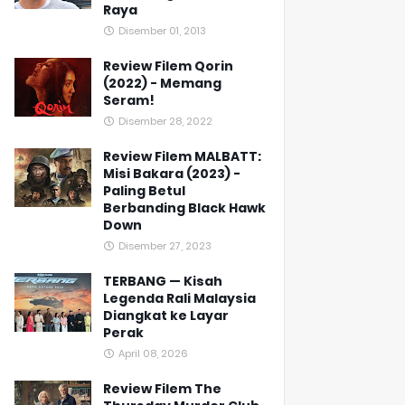
Raya
Disember 01, 2013
Review Filem Qorin
(2022) - Memang
Seram!
Disember 28, 2022
Review Filem MALBATT:
Misi Bakara (2023) -
Paling Betul
Berbanding Black Hawk
Down
Disember 27, 2023
TERBANG — Kisah
Legenda Rali Malaysia
Diangkat ke Layar
Perak
April 08, 2026
Review Filem The