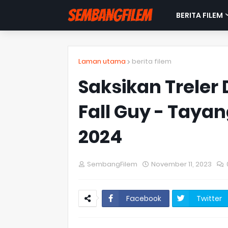
BERITA FILEM
Laman utama
berita filem
Saksikan Treler 
Fall Guy - Taya
2024
SembangFilem
November 11, 2023
Facebook
Twitter