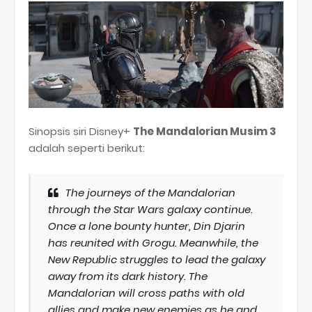
Sinopsis siri Disney+
The Mandalorian Musim 3
adalah seperti berikut:
The journeys of the Mandalorian
through the Star Wars galaxy continue.
Once a lone bounty hunter, Din Djarin
has reunited with Grogu. Meanwhile, the
New Republic struggles to lead the galaxy
away from its dark history. The
Mandalorian will cross paths with old
allies and make new enemies as he and