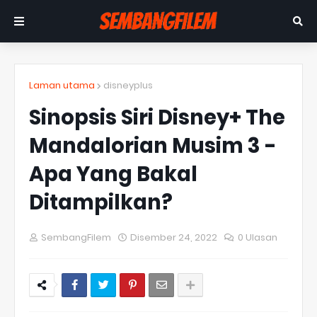
Laman utama
disneyplus
Sinopsis Siri Disney+ The
Mandalorian Musim 3 -
Apa Yang Bakal
Ditampilkan?
SembangFilem
Disember 24, 2022
0 Ulasan