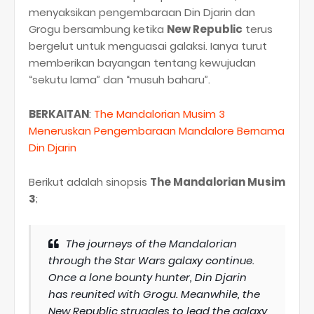
menyaksikan pengembaraan Din Djarin dan
Grogu bersambung ketika
New Republic
terus
bergelut untuk menguasai galaksi. Ianya turut
memberikan bayangan tentang kewujudan
“sekutu lama” dan “musuh baharu”.
BERKAITAN
:
The Mandalorian Musim 3
Meneruskan Pengembaraan Mandalore Bernama
Din Djarin
Berikut adalah sinopsis
The Mandalorian Musim
3
;
The journeys of the Mandalorian
through the Star Wars galaxy continue.
Once a lone bounty hunter, Din Djarin
has reunited with Grogu. Meanwhile, the
New Republic struggles to lead the galaxy