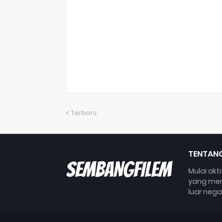
Terbaru
TENTANG
Mulai akt
yang mem
luar nega