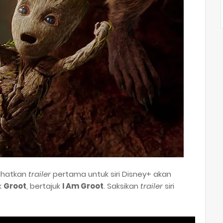
ihatkan
trailer
pertama untuk siri Disney+ akan
k
Groot
, bertajuk
I Am Groot
. Saksikan
trailer
siri