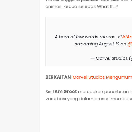
animasi kedua selepas What If…?
A hero of few words returns. 🌱
#IA
streaming August 10 on
@
— Marvel Studios 
BERKAITAN
:
Marvel Studios Mengumumka
Siri
I Am Groot
merupakan penerbitan te
versi bayi yang dalam proses membesar,