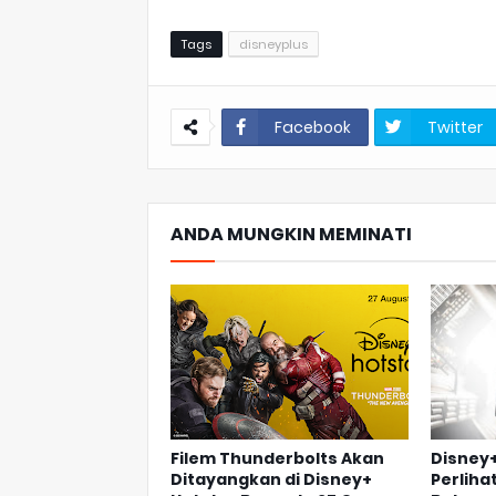
Tags
disneyplus
Facebook
Twitter
ANDA MUNGKIN MEMINATI
Filem Thunderbolts Akan
Disney+
Ditayangkan di Disney+
Perliha