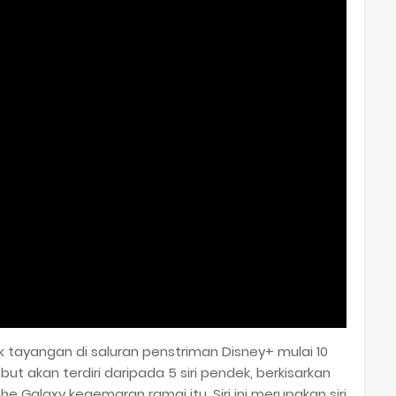
uk tayangan di saluran penstriman Disney+ mulai 10
ut akan terdiri daripada 5 siri pendek, berkisarkan
 Galaxy kegemaran ramai itu. Siri ini merupakan siri