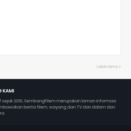
Lebih lama
 KAMI
if sejak 2010, SembangFilem merupakan laman informasi
bawakan berita filem, wayang dan TV dari dalam dan
ra