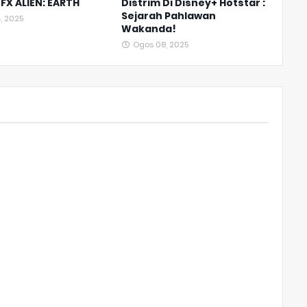
FX ALIEN: EARTH
Distrim Di Disney+ Hotstar :
Sejarah Pahlawan
, 2025
Wakanda!
Ogos 08, 2025