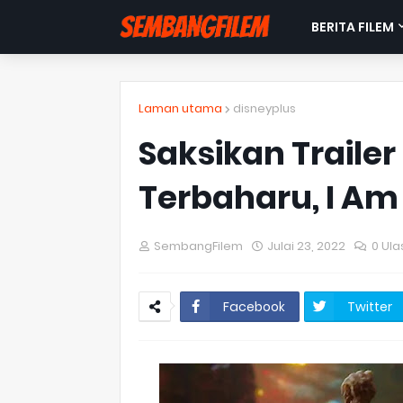
BERITA FILEM
Laman utama
disneyplus
Saksikan Trailer
Terbaharu, I Am
SembangFilem
Julai 23, 2022
0 Ula
Facebook
Twitter