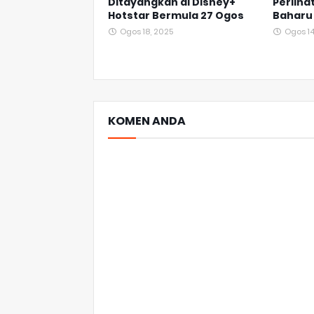
Ditayangkan di Disney+
Perliha
Hotstar Bermula 27 Ogos
Baharu 
Ogos 18, 2025
Ogos 14
KOMEN ANDA