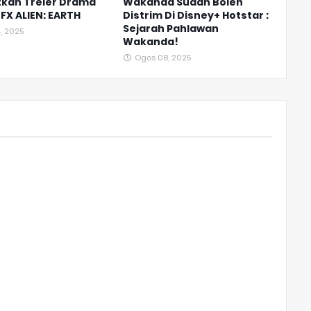
tkan Treler Drama
Wakanda Sudah Boleh
FX ALIEN: EARTH
Distrim Di Disney+ Hotstar :
Sejarah Pahlawan
, 2025
Wakanda!
Ogos 08, 2025