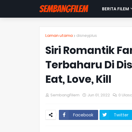
BERITA FILEM
Laman utama
disneyplus
Siri Romantik Fa
Terbaharu Di Dis
Eat, Love, Kill
SembangFilem
Jun 01, 2022
0 Ulas
Facebook
Twitter