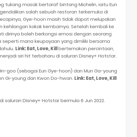
 tukang masak bertaraf bintang Michelin, iaitu Eun
gendalikan salah sebuah restoran terkemuka di
ikecapinya, Gye-hoon masih tidak dapat melupakan
n kehilangan kakak kembarnya. Setelah kembali ke
 dirinya boleh berkongsi emosi dengan seorang
 seperti mana keupayaan yang dimiliki bersama
dahulu.
Link: Eat, Love, Kill
bertemakan percintaan,
enjadi siri hit terbaharu di saluran Disney+ Hotstar.
 Jin-goo (sebagai Eun Gye-hoon) dan Mun Ga-young
won Gi-young dan Kwon Do-hwan.
Link: Eat, Love, Kill
di saluran Disney+ Hotstar bermula 6 Jun 2022.