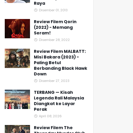
Raya
Disember 01, 2013
Review Filem Qorin
(2022) - Memang
Seram!
Disember 28, 2022
Review Filem MALBATT:
Misi Bakara (2023) -
Paling Betul
Berbanding Black Hawk
Down
Disember 27, 2023
TERBANG — Kisah
Legenda Rali Malaysia
Diangkat ke Layar
Perak
April 08, 2026
Review Filem The