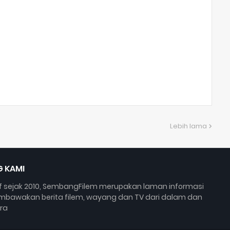
Lebih lama
 KAMI
if sejak 2010, SembangFilem merupakan laman informasi
bawakan berita filem, wayang dan TV dari dalam dan
ra