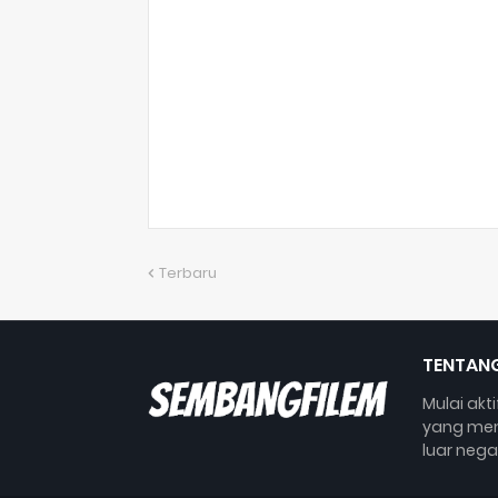
Terbaru
TENTANG
Mulai akt
yang mem
luar nega