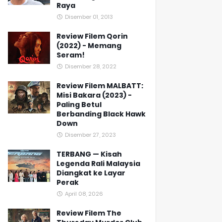
Raya
Disember 01, 2013
Review Filem Qorin
(2022) - Memang
Seram!
Disember 28, 2022
Review Filem MALBATT:
Misi Bakara (2023) -
Paling Betul
Berbanding Black Hawk
Down
Disember 27, 2023
TERBANG — Kisah
Legenda Rali Malaysia
Diangkat ke Layar
Perak
April 08, 2026
Review Filem The