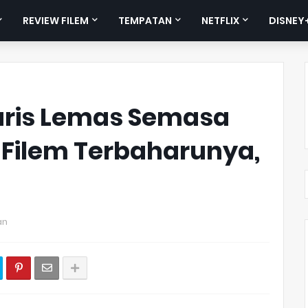
REVIEW FILEM
TEMPATAN
NETFLIX
DISNEY
aris Lemas Semasa
ilem Terbaharunya,
an