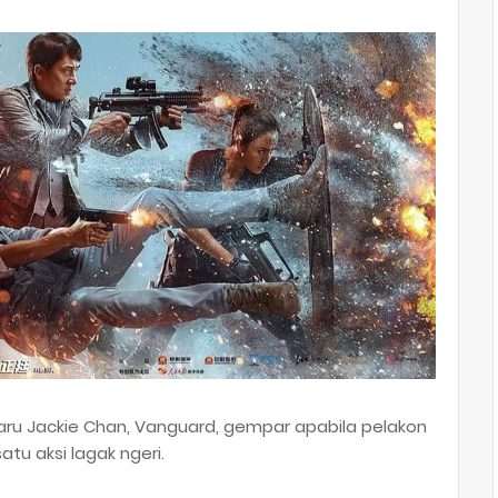
ru Jackie Chan, Vanguard, gempar apabila pelakon
tu aksi lagak ngeri.