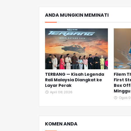
ANDA MUNGKIN MEMINATI
TERBANG — Kisah Legenda
Filem T
Rali Malaysia Diangkat ke
First S
Layar Perak
Box Off
Minggu
April 08, 2026
Ogos 0
KOMEN ANDA