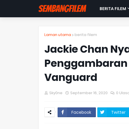
BERITA FILEM
Laman utama
berita filem
Jackie Chan Ny
Penggambaran F
Vanguard
Sky0ne
September 16, 2020
0 Ulas
Facebook
Twitter