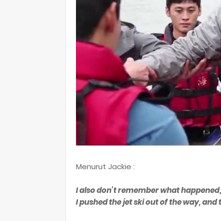
Menurut Jackie :
I also don’t remember what happened, b
I pushed the jet ski out of the way, an