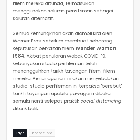
filem mereka ditunda, termasuklah
menggunakan saluran penstriman sebagai
saluran alternatif.
Semua kemungkinan akan diambil kira oleh
Warner Bros. sebelum membuat sebarang
keputusan berkaitan filem
Wonder Woman
1984
. Akibat penularan wabak COVID-19,
kebanyakan studio perfileman telah
menangguhkan tarikh tayangan filem-filem
mereka. Penangguhan ini akan menyebabkan
studio-studio perfileman ini terpaksa 'berebut'
tarikh tayangan apabila pawagam dibuka
semula nanti selepas praktik
social distancing
ditarik balik.
Tags
berita filem