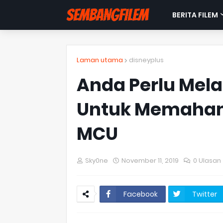
BERITA FILEM
Laman utama
disneyplus
Anda Perlu Mela
Untuk Memaham
MCU
Sky0ne
November 11, 2019
0 Ulasan
Facebook
Twitter