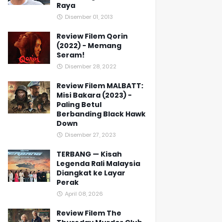
Raya
Disember 01, 2013
Review Filem Qorin
(2022) - Memang
Seram!
Disember 28, 2022
Review Filem MALBATT:
Misi Bakara (2023) -
Paling Betul
Berbanding Black Hawk
Down
Disember 27, 2023
TERBANG — Kisah
Legenda Rali Malaysia
Diangkat ke Layar
Perak
April 08, 2026
Review Filem The