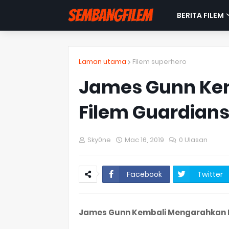
BERITA FILEM
Laman utama
Filem superhero
James Gunn Ke
Filem Guardians 
Sky0ne
Mac 16, 2019
0 Ulasan
Facebook
Twitter
James Gunn Kembali Mengarahkan Fi