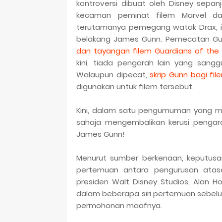
kontroversi dibuat oleh Disney sepan
kecaman peminat filem Marvel d
terutamanya pemegang watak Drax, iai
belakang James Gunn. Pemecatan Gu
dan tayangan filem Guardians of the 
kini, tiada pengarah lain yang sang
Walaupun dipecat,
skrip Gunn bagi fil
digunakan untuk filem tersebut.
Kini, dalam satu pengumuman yang me
sahaja mengembalikan kerusi penga
James Gunn!
Menurut sumber berkenaan, keputusan
pertemuan antara pengurusan atasa
presiden Walt Disney Studios, Alan H
dalam beberapa siri pertemuan sebelu
permohonan maafnya.