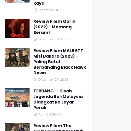
Raya
Disember 01, 2013
Review Filem Qorin
(2022) - Memang
Seram!
Disember 28, 2022
Review Filem MALBATT:
Misi Bakara (2023) -
Paling Betul
Berbanding Black Hawk
Down
Disember 27, 2023
TERBANG — Kisah
Legenda Rali Malaysia
Diangkat ke Layar
Perak
April 08, 2026
Review Filem The