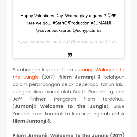
Happy Valentines Day. Wanna play a game? 😈🖤
Here we go... #StartOfProduction #JUMANJI
@sevenbucksprod @sonypictures
A post shared by
therock
(@therock) on
Feb 14, 2019 at 6:58am PST
Sambungan kepada filem
Jumanji:
Welcome to
the Jungle
(2017),
filem Jumanji 3
telahpun
dalam perancangan sejak beberapa tahun lalu,
dengan skrip dinukil oleh Scott Rosenberg dan
Jeff Pinkner. Pengarah filem terdahulu
(
Jumanji: Welcome to the Jungle
), Jake
Kasdan akan kembali ke kerusi pengarah untuk
filem Jumanji 3
.
Filem Jumanji: Welcome to the Jungle (2017)