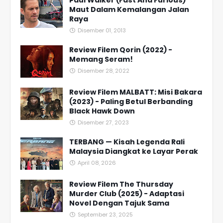
Maut Dalam Kemalangan Jalan
Raya
Disember 01, 2013
Review Filem Qorin (2022) -
Memang Seram!
Disember 28, 2022
Review Filem MALBATT: Misi Bakara
(2023) - Paling Betul Berbanding
Black Hawk Down
Disember 27, 2023
TERBANG — Kisah Legenda Rali
Malaysia Diangkat ke Layar Perak
April 08, 2026
Review Filem The Thursday
Murder Club (2025) - Adaptasi
Novel Dengan Tajuk Sama
September 23, 2025