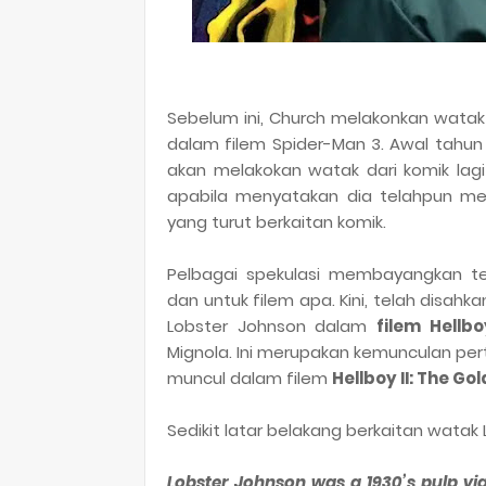
Sebelum ini, Church melakonkan watak
dalam filem Spider-Man 3. Awal tahun 
akan melakokan watak dari komik lagi
apabila menyatakan dia telahpun men
yang turut berkaitan komik.
Pelbagai spekulasi membayangkan te
dan untuk filem apa. Kini, telah disa
Lobster Johnson dalam
filem Hellbo
Mignola. Ini merupakan kemunculan per
muncul dalam filem
Hellboy II: The G
Sedikit latar belakang berkaitan watak 
Lobster Johnson was a 1930’s pulp vig