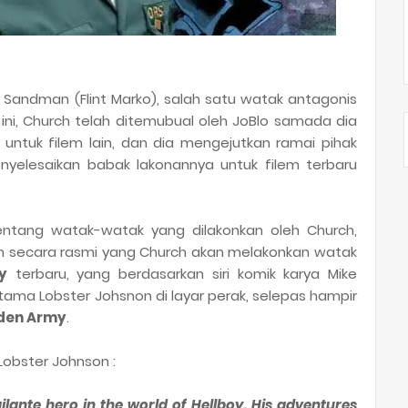
 Sandman (Flint Marko), salah satu watak antagonis
ini, Church telah ditemubual oleh JoBlo samada dia
 untuk filem lain, dan dia mengejutkan ramai pihak
yelesaikan babak lakonannya untuk filem terbaru
ntang watak-watak yang dilakonkan oleh Church,
hkan secara rasmi yang Church akan melakonkan watak
y
terbaru, yang berdasarkan siri komik karya Mike
tama Lobster Johsnon di layar perak, selepas hampir
olden Army
.
Lobster Johnson :
ilante hero in the world of Hellboy. His adventures