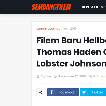
BERITA FILEM
Laman utama
filem 2019
Filem Baru Hel
Thomas Haden 
Lobster Johnso
Sky0ne
November 12, 2018
0 Ulasa
Facebook
Twitter