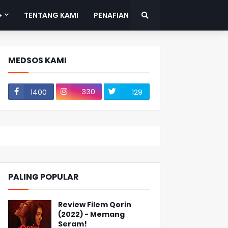
+
TENTANG KAMI
PENAFIAN
MEDSOS KAMI
330
1400
129
PALING POPULAR
Review Filem Qorin
(2022) - Memang
Seram!