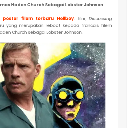
omas Haden Church Sebagai Lobster Johnson
an
poster filem terbaru Hellboy
. Kini,
Discussing
aru yang merupakan reboot kepada francais filem
aden Church sebagai Lobster Johnson.