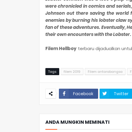
were chronicled in comics and serials,
Johnson out there saving the world 
enemies by burning his lobster claw s
fan of these adventures. Eventually, 
their own encounters with the Lobster.
Filem Hellboy
terbaru dijadualkan untuk
Tags
filem 2019
Filem antarabangsa
F
Facebook
Twitter
ANDA MUNGKIN MEMINATI