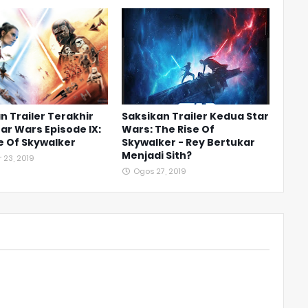
n Trailer Terakhir
Saksikan Trailer Kedua Star
tar Wars Episode IX:
Wars: The Rise Of
e Of Skywalker
Skywalker - Rey Bertukar
Menjadi Sith?
 23, 2019
Ogos 27, 2019