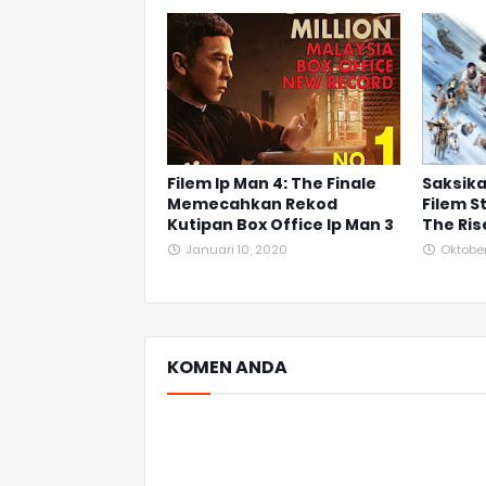
Filem Ip Man 4: The Finale
Saksika
Memecahkan Rekod
Filem S
Kutipan Box Office Ip Man 3
The Ris
Januari 10, 2020
Oktober
KOMEN ANDA