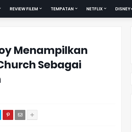
REVIEW FILEM
TEMPATAN
NETFLIX
DISNEY
lboy Menampilkan
Church Sebagai
n
n