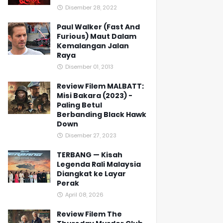
Disember 28, 2022
Paul Walker (Fast And
Furious) Maut Dalam
Kemalangan Jalan
Raya
Disember 01, 2013
Review Filem MALBATT:
Misi Bakara (2023) -
Paling Betul
Berbanding Black Hawk
Down
Disember 27, 2023
TERBANG — Kisah
Legenda Rali Malaysia
Diangkat ke Layar
Perak
April 08, 2026
Review Filem The