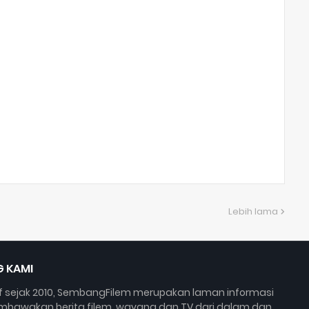
Lebih lama
 KAMI
if sejak 2010, SembangFilem merupakan laman informasi
bawakan berita filem, wayang dan TV dari dalam dan