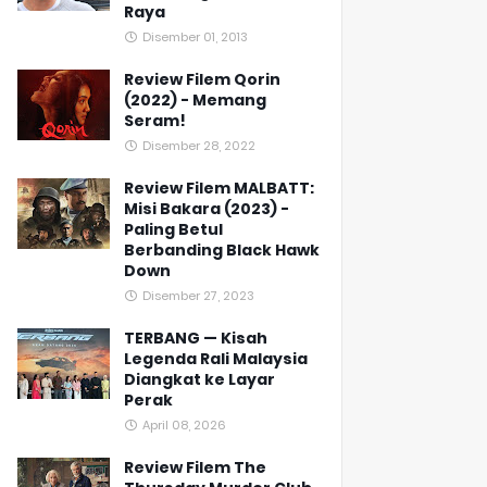
Raya
Disember 01, 2013
Review Filem Qorin
(2022) - Memang
Seram!
Disember 28, 2022
Review Filem MALBATT:
Misi Bakara (2023) -
Paling Betul
Berbanding Black Hawk
Down
Disember 27, 2023
TERBANG — Kisah
Legenda Rali Malaysia
Diangkat ke Layar
Perak
April 08, 2026
Review Filem The