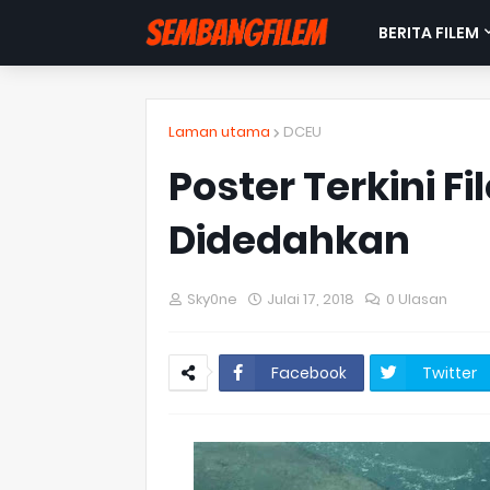
BERITA FILEM
Laman utama
DCEU
Poster Terkini 
Didedahkan
Sky0ne
Julai 17, 2018
0 Ulasan
Facebook
Twitter