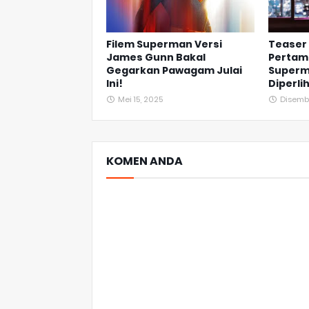
Filem Superman Versi
Teaser 
James Gunn Bakal
Pertama
Gegarkan Pawagam Julai
Superm
Ini!
Diperli
Mei 15, 2025
Disemb
KOMEN ANDA