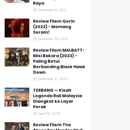
Raya
Disember 01, 2013
Review Filem Qorin
(2022) - Memang
Seram!
Disember 28, 2022
Review Filem MALBATT:
Misi Bakara (2023) -
Paling Betul
Berbanding Black Hawk
Down
Disember 27, 2023
TERBANG — Kisah
Legenda Rali Malaysia
Diangkat ke Layar
Perak
April 08, 2026
Review Filem The