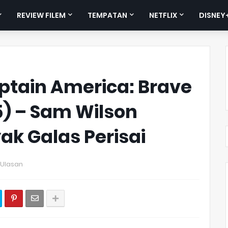
REVIEW FILEM
TEMPATAN
NETFLIX
DISNEY
ptain America: Brave
) – Sam Wilson
ak Galas Perisai
 Ulasan