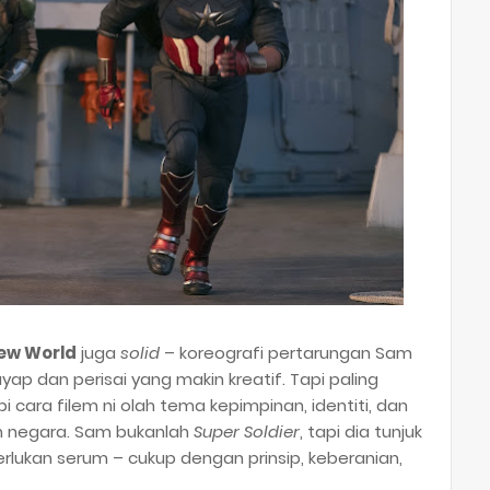
ew World
juga
solid
– koreografi pertarungan Sam
 dan perisai yang makin kreatif. Tapi paling
 cara filem ni olah tema kepimpinan, identiti, dan
h negara. Sam bukanlah
Super Soldier
, tapi dia tunjuk
rlukan serum – cukup dengan prinsip, keberanian,