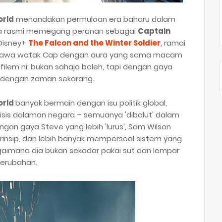
orld
menandakan permulaan era baharu dalam
ara rasmi memegang peranan sebagai
Captain
 Disney+
The Falcon and the Winter Soldier
, ramai
 bawa watak Cap dengan aura yang sama macam
lem ni: bukan sahaja boleh, tapi dengan gaya
an dengan zaman sekarang.
orld
banyak bermain dengan isu politik global,
isis dalaman negara – semuanya 'dibalut' dalam
gan gaya Steve yang lebih 'lurus', Sam Wilson
rprinsip, dan lebih banyak mempersoal sistem yang
agaimana dia bukan sekadar pakai sut dan lempar
perubahan.