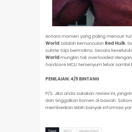
Antara momen yang paling mencuri t
World
adalah kemunculan
Red Hulk
. S
subtle
tapi bermakna. Secara keseluru
World
mungkin tak
overloaded
denga
hardcore
MCU tersenyum lebar sambil b
PENILAIAN: 4/5 BINTANG
P/S: Jika anda sukakan
review
ini, janga
dan tinggalkan komen di bawah. Soko
memberikan lebih banyak informasi ya
Tags
MCU
review filem