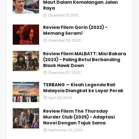
Maut Dalam Kemalangan Jalan
Raya
Disember 01, 2013
Review Filem Qorin (2022) -
Memang Seram!
Disember 28, 2022
Review Filem MALBATT: Misi Bakara
(2023) - Paling Betul Berbanding
Black Hawk Down
Disember 27, 2023
TERBANG — Kisah Legenda Rali
Malaysia Diangkat ke Layar Perak
April 08, 2026
Review Filem The Thursday
Murder Club (2025) - Adaptasi
Novel Dengan Tajuk Sama
September 23, 2025