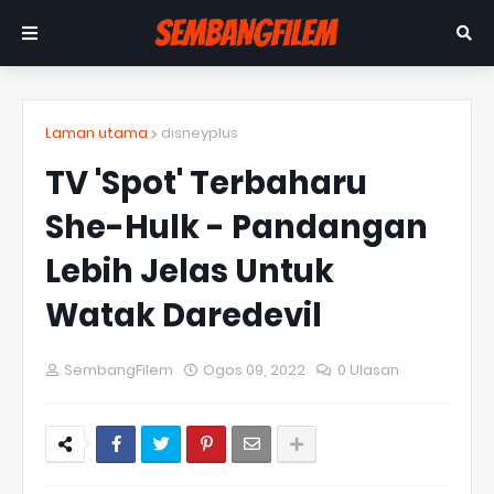
Laman utama
disneyplus
TV 'Spot' Terbaharu
She-Hulk - Pandangan
Lebih Jelas Untuk
Watak Daredevil
SembangFilem
Ogos 09, 2022
0 Ulasan