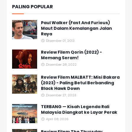
PALING POPULAR
Paul Walker (Fast And Furious)
Maut Dalam Kemalangan Jalan
Raya
Disember 01, 2013
Review Filem Qorin (2022) -
Memang Seram!
Disember 28, 2022
Review Filem MALBATT: Misi Bakara
(2023) - Paling Betul Berbanding
Black Hawk Down
Disember 27, 2023
TERBANG — Kisah Legenda Rali
Malaysia Diangkat ke Layar Perak
April 08, 2026
Review Filem The Thursday