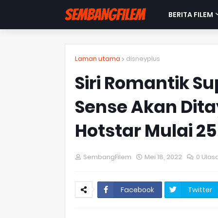
BERITA FILEM
Laman utama
disneyplus
Siri Romantik Su
Sense Akan Dita
Hotstar Mulai 25
SembangFilem
Mei 18, 2022
0 Ulas
Facebook
Twitter