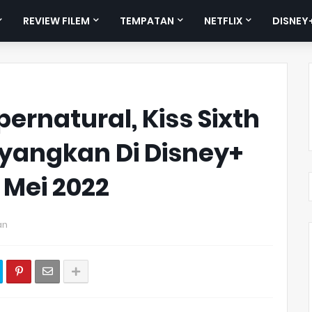
REVIEW FILEM
TEMPATAN
NETFLIX
DISNEY
pernatural, Kiss Sixth
yangkan Di Disney+
 Mei 2022
an