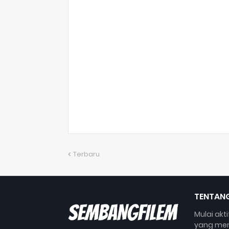
Terbaru
TENTANG
Mulai akt
yang mem