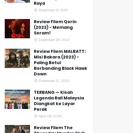
Raya
Disember 01, 2013
Review Filem Qorin
(2022) - Memang
Seram!
Disember 28, 2022
Review Filem MALBATT:
Misi Bakara (2023) -
Paling Betul
Berbanding Black Hawk
Down
Disember 27, 2023
TERBANG — Kisah
Legenda Rali Malaysia
Diangkat ke Layar
Perak
April 08, 2026
Review Filem The