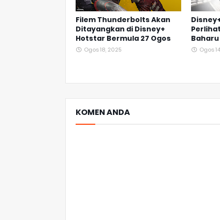
Filem Thunderbolts Akan
Disney+
Ditayangkan di Disney+
Perliha
Hotstar Bermula 27 Ogos
Baharu 
Ogos 18, 2025
Ogos 14
KOMEN ANDA