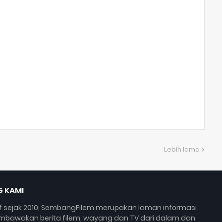
Lebih lama
 KAMI
if sejak 2010, SembangFilem merupakan laman informasi
bawakan berita filem, wayang dan TV dari dalam dan