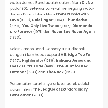
watak James Bond adalah dalam filem
Dr. No
pada 1962, seterusnya kekal memegang watak
James Bond dalam filem
From Russia with
Love
(1963),
Goldfinger
(1964),
Thunderball
(1965),
You Only Live Twice
(1967),
Diamonds
are Forever
(1971) dan
Never Say Never Again
(1983).
Selain James Bond, Connery turut dikenali
dengan filem hebat seperti
A Bridge Too Far
(1977),
Highlander
(1986),
Indiana Jones and
the Last Crusade
(1989),
The Hunt for Red
October
(1990) dan
The Rock
(1996).
Penampilan terakhirnya di layar perak adalah
dalam filem
The League of Extraordinary
Gentlemen
(2003).