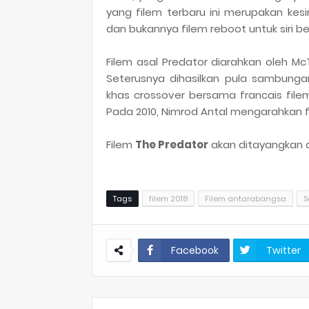
yang filem terbaru ini merupakan kes
dan bukannya filem reboot untuk siri b
Filem asal Predator diarahkan oleh Mc
Seterusnya dihasilkan pula sambunga
khas crossover bersama francais filem
Pada 2010, Nimrod Antal mengarahkan fi
Filem
The Predator
akan ditayangkan 
Tags
filem 2018
Filem antarabangsa
S
Facebook
Twitter