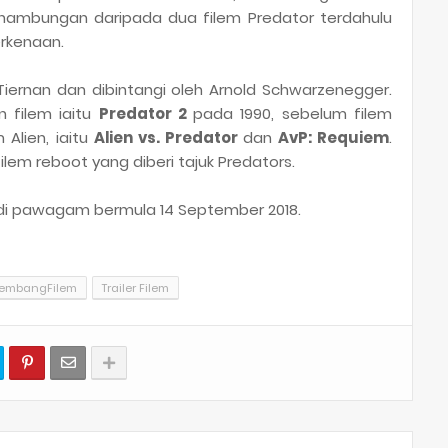
inambungan daripada dua filem Predator terdahulu
erkenaan.
Tiernan dan dibintangi oleh Arnold Schwarzenegger.
n filem iaitu
Predator 2
pada 1990, sebelum filem
 Alien, iaitu
Alien vs. Predator
dan
AvP: Requiem
.
lem reboot yang diberi tajuk Predators.
di pawagam bermula 14 September 2018.
embangFilem
Trailer Filem