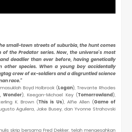
the small-town streets of suburbia, the hunt comes
n of the Predator series. Now, the universe’s most
 and deadlier than ever before, having genetically
 other species. When a young boy accidentally
ragtag crew of ex-soldiers and a disgruntled science
man race."
masuklah Boyd Holbrook (
Logan
), Trevante Rhodes
, Wonder
), Keegan-Michael Key (
Tomorrowland
),
terling K. Brown (
This is Us
), Alfie Allen (
Game of
Augusto Aguilera, Jake Busey, dan Yvonne Strahovski
enulis skrip bersama Fred Dekker, telah mengesahkan