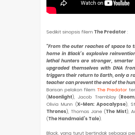
Sedikit sinopsis filem
The Predator
:
"From the outer reaches of space to 
home in Black’s explosive reinventio
lethal hunters are stronger, smarter
upgraded themselves with DNA from
triggers their return to Earth, only a 
teacher can prevent the end of the hu
Barisan pelakon filem
The Predator
ter
(
Moonlight
), Jacob Tremblay (
Room
Olivia Munn (
X-Men: Apocalypse
), S
Thrones
), Thomas Jane (
The Mist
), 
(
The Handmaid’s Tale
).
Black, yang turut bertindak sebagai p