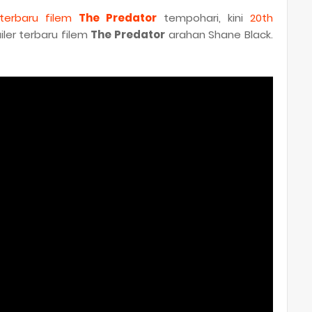
terbaru filem
The Predator
tempohari, kini
20th
ler terbaru filem
The Predator
arahan Shane Black.