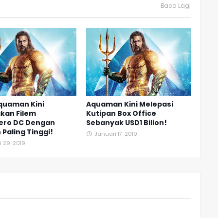
Baca Lagi
quaman Kini
Aquaman Kini Melepasi
kan Filem
Kutipan Box Office
ero DC Dengan
Sebanyak USD1 Bilion!
 Paling Tinggi!
Januari 17, 2019
 29, 2019