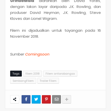
Grindelwald
diarahkan oleh David Yates,
dengan lakon layar daripada J.K. Rowling, dan
produser David Heyman, J.K. Rowling, Steve
Kloves dan Lionel Wigram.
Filem ini dijadualkan untuk tayangan pada 16
November 2018.
Sumber
Comingsoon
Tags
filem 2018
Filem antarabangsa
SembangFilem
Trailer Filem