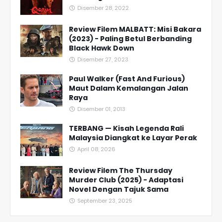
Disember 28, 2022
Review Filem MALBATT: Misi Bakara
(2023) - Paling Betul Berbanding
Black Hawk Down
Disember 27, 2023
Paul Walker (Fast And Furious)
Maut Dalam Kemalangan Jalan
Raya
Disember 01, 2013
TERBANG — Kisah Legenda Rali
Malaysia Diangkat ke Layar Perak
April 08, 2026
Review Filem The Thursday
Murder Club (2025) - Adaptasi
Novel Dengan Tajuk Sama
September 23, 2025