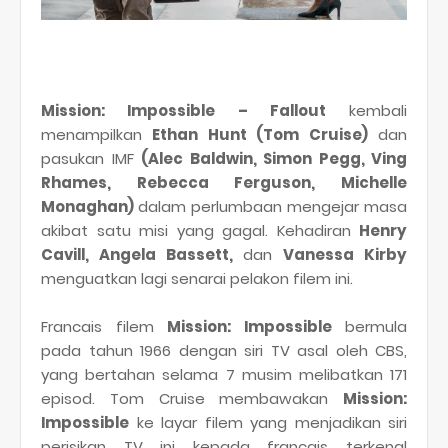
Mission: Impossible – Fallout
kembali
menampilkan
Ethan Hunt (Tom Cruise)
dan
pasukan IMF
(Alec Baldwin, Simon Pegg, Ving
Rhames, Rebecca Ferguson, Michelle
Monaghan)
dalam perlumbaan mengejar masa
akibat satu misi yang gagal. Kehadiran
Henry
Cavill, Angela Bassett,
dan
Vanessa Kirby
menguatkan lagi senarai pelakon filem ini.
Francais filem
Mission: Impossible
bermula
pada tahun 1966 dengan siri TV asal oleh CBS,
yang bertahan selama 7 musim melibatkan 171
episod. Tom Cruise membawakan
Mission:
Impossible
ke layar filem yang menjadikan siri
perisikan TV ini kepada francais terkenal