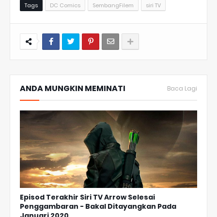
Tags
DC Comics
SembangFilem
siri TV
ANDA MUNGKIN MEMINATI
Baca Lagi
Episod Terakhir Siri TV Arrow Selesai
Penggambaran - Bakal Ditayangkan Pada
Januari 2020