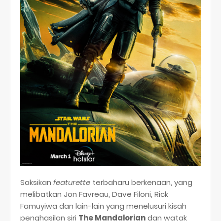
Saksikan
featurette
terbaharu berkenaan, yang
melibatkan Jon Favreau, Dave Filoni, Rick
Famuyiwa dan lain-lain yang menelusuri kisah
penghasilan siri
The Mandalorian
dan watak