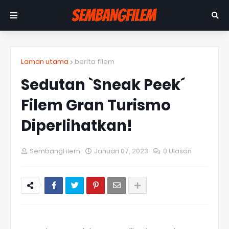
Laman utama
berita filem
Sedutan `Sneak Peek´
Filem Gran Turismo
Diperlihatkan!
SembangFilem
Januari 07, 2023
0 Ulasan