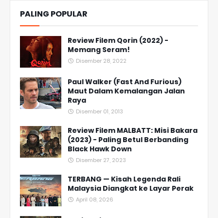
PALING POPULAR
Review Filem Qorin (2022) -
Memang Seram!
Disember 28, 2022
Paul Walker (Fast And Furious)
Maut Dalam Kemalangan Jalan
Raya
Disember 01, 2013
Review Filem MALBATT: Misi Bakara
(2023) - Paling Betul Berbanding
Black Hawk Down
Disember 27, 2023
TERBANG — Kisah Legenda Rali
Malaysia Diangkat ke Layar Perak
April 08, 2026