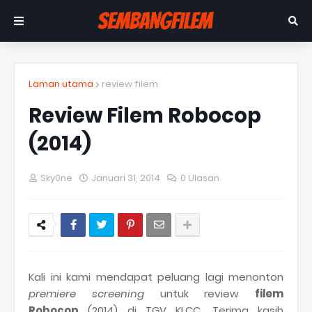
Laman utama
review filem
Review Filem Robocop
(2014)
Sky0ne
Januari 31, 2014
0 Ulasan
Kali ini kami mendapat peluang lagi menonton
premiere screening
untuk review
filem
Robocop
(2014) di TGV KLCC. Terima kasih