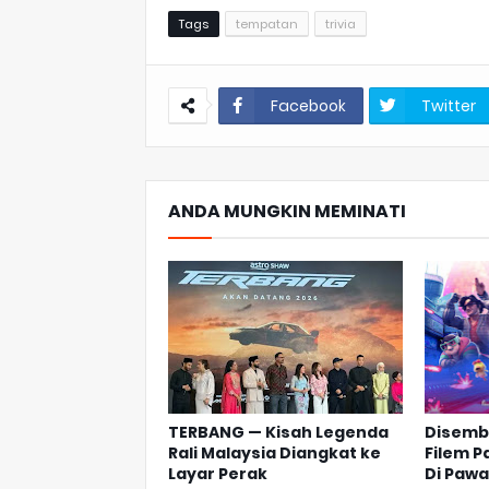
Tags
tempatan
trivia
Facebook
Twitter
ANDA MUNGKIN MEMINATI
TERBANG — Kisah Legenda
Disembe
Rali Malaysia Diangkat ke
Filem P
Layar Perak
Di Paw