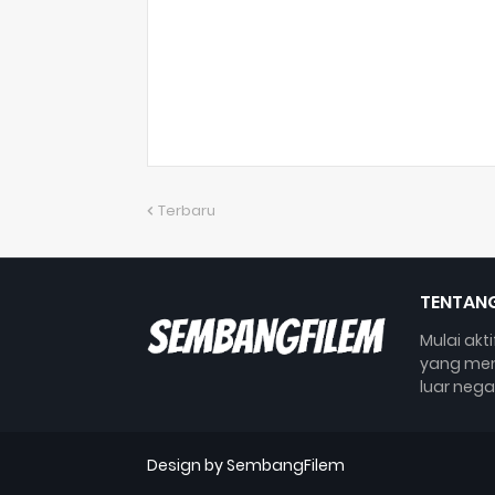
Terbaru
TENTANG
Mulai akt
yang mem
luar nega
Design by SembangFilem