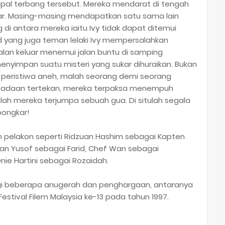
pal terbang tersebut. Mereka mendarat di tengah
luar. Masing-masing mendapatkan satu sama lain
di antara mereka iaitu Ivy tidak dapat ditemui
id yang juga teman lelaki Ivy mempersalahkan
alan keluar menemui jalan buntu di samping
enyimpan suatu misteri yang sukar dihuraikan. Bukan
 peristiwa aneh, malah seorang demi seorang
keadaan tertekan, mereka terpaksa menempuh
ah mereka terjumpa sebuah gua. Di situlah segala
bongkar!
an pelakon seperti Ridzuan Hashim sebagai Kapten
zlan Yusof sebagai Farid, Chef Wan sebagai
nie Hartini sebagai Rozaidah.
 beberapa anugerah dan penghargaan, antaranya
stival Filem Malaysia ke-13 pada tahun 1997.