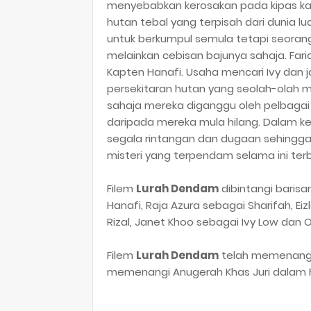
menyebabkan kerosakan pada kipas ka
hutan tebal yang terpisah dari dunia 
untuk berkumpul semula tetapi seorang 
melainkan cebisan bajunya sahaja. Far
Kapten Hanafi. Usaha mencari Ivy dan j
persekitaran hutan yang seolah-olah m
sahaja mereka diganggu oleh pelbagai
daripada mereka mula hilang. Dalam 
segala rintangan dan dugaan sehinggal
misteri yang terpendam selama ini ter
Filem
Lurah Dendam
dibintangi baris
Hanafi, Raja Azura sebagai Sharifah, Ei
Rizal, Janet Khoo sebagai Ivy Low dan O
Filem
Lurah Dendam
telah memenangi
memenangi Anugerah Khas Juri dalam Fe