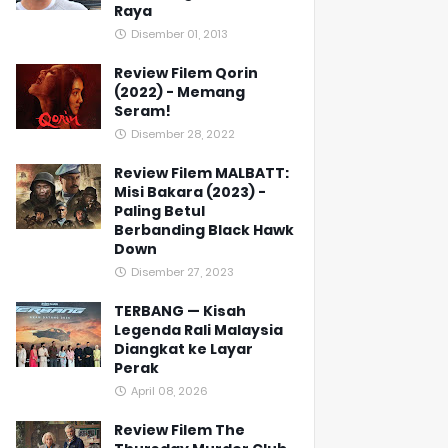
Raya
Disember 01, 2013
Review Filem Qorin
(2022) - Memang
Seram!
Disember 28, 2022
Review Filem MALBATT:
Misi Bakara (2023) -
Paling Betul
Berbanding Black Hawk
Down
Disember 27, 2023
TERBANG — Kisah
Legenda Rali Malaysia
Diangkat ke Layar
Perak
April 08, 2026
Review Filem The