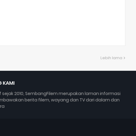
Lebih lama
 KAMI
if sejak 2010, SembangFilem merupakan laman informasi
bawakan berita filem, wayang dan TV dari dalam dan
ra