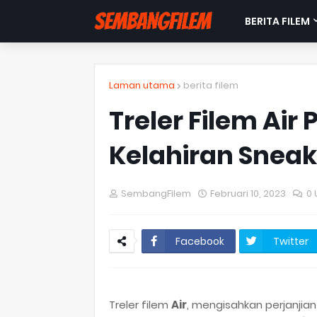
BERITA FILEM
Laman utama
berita filem
Treler Filem Air
Kelahiran Sneak
SembangFilem
Februari 10, 2023
0 
Facebook
Twitter
Treler filem
Air
, mengisahkan perjanjia