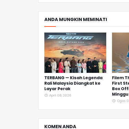
ANDA MUNGKIN MEMINATI
TERBANG — Kisah Legenda
Filem T
Rali Malaysia Diangkat ke
First S
Layar Perak
Box Off
Minggu
April 08, 2026
Ogos 0
KOMEN ANDA