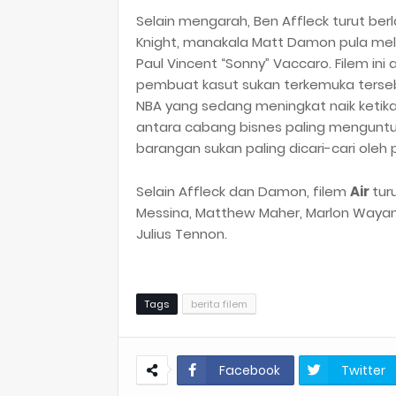
Selain mengarah, Ben Affleck turut ber
Knight, manakala Matt Damon pula me
Paul Vincent “Sonny” Vaccaro. Filem ini
pembuat kasut sukan terkemuka terseb
NBA yang sedang meningkat naik ketika 
antara cabang bisnes paling mengunt
barangan sukan paling dicari-cari ole
Selain Affleck dan Damon, filem
Air
tur
Messina, Matthew Maher, Marlon Wayans,
Julius Tennon.
Tags
berita filem
Facebook
Twitter