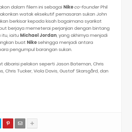
lakon dalam filem ini sebagai
Nike
co-founder
Phil
lakonkan watak eksekutif pemasaran sukan John
 akan berkisar kepada kisah bagaimana syarikat
ut berjaya memeterai perjanjian dengan bintang
itu, iaitu
Michael Jordan
, yang akhirnya menjadi
ungkan buat
Nike
sehingga menjadi antara
h para pengumpul barangan sukan.
ut dibarisi pelakon seperti Jason Bateman, Chris
 Chris Tucker, Viola Davis, Gustaf Skarsgård, dan